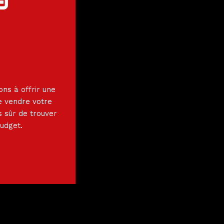
a
ns à offrir une
de vendre votre
s sûr de trouver
budget.